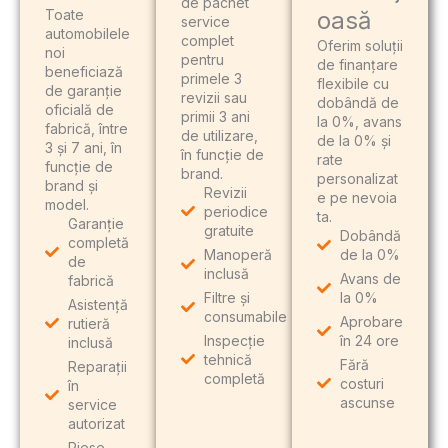
de pachet
Toate
oasă
service
automobilele
complet
Oferim soluții
noi
pentru
de finanțare
beneficiază
primele 3
flexibile cu
de garanție
revizii sau
dobândă de
oficială de
primii 3 ani
la 0%, avans
fabrică, între
de utilizare,
de la 0% și
3 și 7 ani, în
în funcție de
rate
funcție de
brand.
personalizat
brand și
Revizii
e pe nevoia
model.
periodice
ta.
Garanție
gratuite
Dobândă
completă
Manoperă
de la 0%
de
inclusă
Avans de
fabrică
Filtre și
la 0%
Asistență
consumabile
Aprobare
rutieră
Inspecție
în 24 ore
inclusă
tehnică
Fără
Reparații
completă
costuri
în
ascunse
service
autorizat
Piese