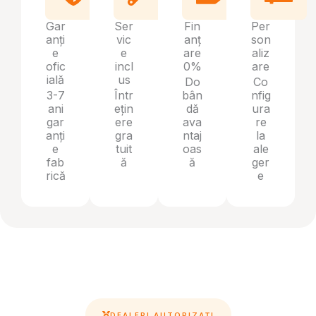
Gar
Ser
Fin
Per
anți
vic
anț
son
e
e
are
aliz
ofic
incl
0%
are
ială
us
Do
Co
3-7
Într
bân
nfig
ani
ețin
dă
ura
gar
ere
ava
re
anți
gra
ntaj
la
e
tuit
oas
ale
fab
ă
ă
ger
rică
e
DEALERI AUTORIZAȚI