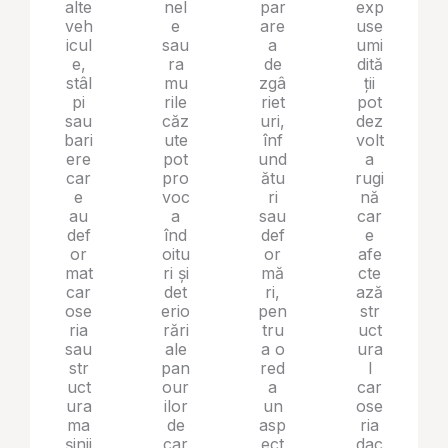
alte
nel
par
exp
veh
e
are
use
icul
sau
a
umi
e,
ra
de
dită
stâl
mu
zgâ
ții
pi
rile
riet
pot
sau
căz
uri,
dez
bari
ute
înf
volt
ere
pot
und
a
car
pro
ătu
rugi
e
voc
ri
nă
au
a
sau
car
def
înd
def
e
or
oitu
or
afe
mat
ri și
mă
cte
car
det
ri,
ază
ose
erio
pen
str
ria
rări
tru
uct
sau
ale
a o
ura
str
pan
red
l
uct
our
a
car
ura
ilor
un
ose
ma
de
asp
ria
șinii
car
ect
dac