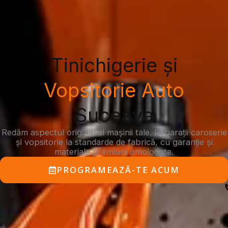
Tinichigerie și
Vopsitorie Auto
Suceava
Redăm aspectul original al mașinii tale. Reparații caroserie
și vopsitorie la standarde de fabrică, cu garanție și
materiale premium omologate.
PROGRAMEAZĂ-TE ACUM