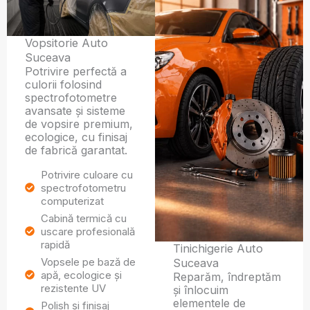
Vopsitorie Auto
Suceava
Potrivire perfectă a
culorii folosind
spectrofotometre
avansate și sisteme
de vopsire premium,
ecologice, cu finisaj
de fabrică garantat.
Potrivire culoare cu
spectrofotometru
computerizat
Cabină termică cu
uscare profesională
rapidă
Tinichigerie Auto
Vopsele pe bază de
Suceava
apă, ecologice și
Reparăm, îndreptăm
rezistente UV
și înlocuim
elementele de
Polish și finisaj