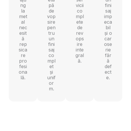
ng
pă
vicii
fini
la
de
co
saj
met
vop
mpl
imp
al
sire
ete
eca
nec
pen
de
bil
esit
tru
rev
și o
ă
un
ops
car
rep
fini
ire
ose
sica
saj
inte
rie
re
co
gral
făr
pro
mpl
ă.
ă
fesi
et
def
ona
și
ect
lă.
unif
e.
or
m.