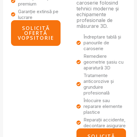
caroserie folosind
premium
tehnici moderne și
Garanție extinsă pe
echipamente
lucrare
profesionale de
măsurare 3D.
SOLICITĂ
OFERTĂ
Îndreptare tablă și
VOPSITORIE
panourile de
caroserie
Remediere
geometrie șasiu cu
aparatură 3D
Tratamente
anticorozive și
grunduire
profesională
Înlocuire sau
reparare elemente
plastice
Reparații accidente,
decontare asigurare
SOLICITĂ