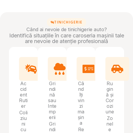
TINICHIGERIE
Când ai nevoie de tinichigerie auto?
Identifică situațiile în care caroseria mașinii tale
are nevoie de atenție profesională
Ac
Gri
Câ
Ru
cid
ndi
nd
gin
ent
nă
îți
ă și
Ruti
sau
vin
Cor
er
Inte
zi
ozi
mp
ma
une
Coli
erii
șin
ziu
Zo
a
ni
Gri
nel
cu
ndi
Re
e