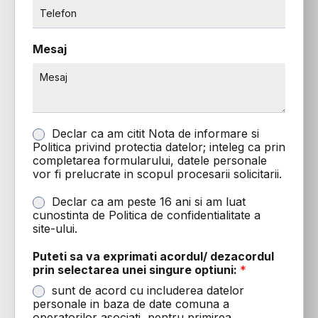
Mesaj
G
Declar ca am citit Nota de informare si
d
Politica privind protectia datelor; inteleg ca prin
p
completarea formularului, datele personale
r
vor fi prelucrate in scopul procesarii solicitarii.
*
P
Declar ca am peste 16 ani si am luat
e
cunostinta de Politica de confidentialitate a
s
site-ului.
t
e
Puteti sa va exprimati acordul/ dezacordul
1
prin selectarea unei singure optiuni:
*
6
sunt de acord cu includerea datelor
a
personale in baza de date comuna a
n
operatorilor asociati, pentru primirea