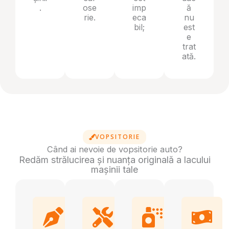
.
ose
imp
ă
rie.
eca
nu
bil;
est
e
trat
ată.
VOPSITORIE
Când ai nevoie de vopsitorie auto?
Redăm strălucirea și nuanța originală a lacului
mașinii tale