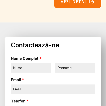
VEZI DETALII
Contactează-ne
Nume Complet
*
F
L
i
Email
*
a
r
s
s
t
t
Telefon
*