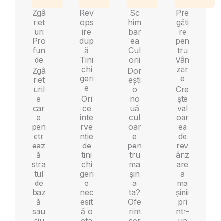
Zgâ
Rev
Sc
Pre
riet
ops
him
găti
uri
ire
bar
re
Pro
dup
ea
pen
fun
ă
Cul
tru
de
Tini
orii
Vân
chi
zar
Zgâ
Dor
geri
e
riet
ești
e
uril
o
Cre
e
Ori
no
ște
car
ce
uă
val
e
inte
cul
oar
pen
rve
oar
ea
etr
nție
e
de
eaz
de
pen
rev
ă
tini
tru
ânz
stra
chi
ma
are
tul
geri
șin
a
de
e
a
ma
baz
nec
ta?
șinii
ă
esit
Ofe
pri
sau
ă o
rim
ntr-
aju
eta
ser
un