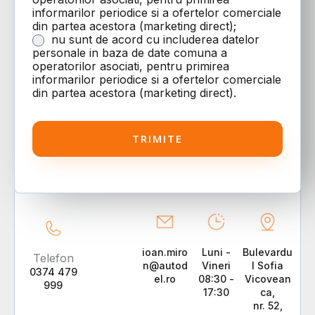
i
informarilor periodice si a ofertelor comerciale
*
din partea acestora (marketing direct);
nu sunt de acord cu includerea datelor
personale in baza de date comuna a
operatorilor asociati, pentru primirea
informarilor periodice si a ofertelor comerciale
din partea acestora (marketing direct).
TRIMITE
ioan.miro
Luni -
Bulevardu
Telefon
n@autod
Vineri
l Sofia
0374 479
el.ro
08:30 -
Vicovean
999
17:30
ca,
nr. 52,