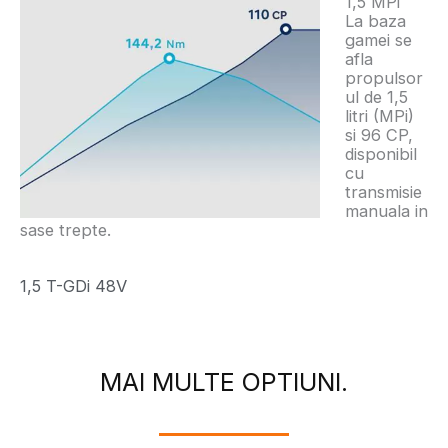
1,5 MPi
La baza
gamei se
afla
propulsor
ul de 1,5
litri (MPi)
si 96 CP,
disponibil
cu
transmisie
manuala in
sase trepte.
1,5 T-GDi 48V
MAI MULTE OPTIUNI.