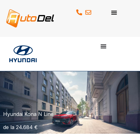
Skip
to
content
Hyundai Kona N Line
de la 24.684 €