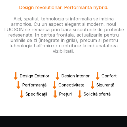
Design revolutionar. Performanta hybrid.
Aici, spatiul, tehnologia si informatia se imbina
armonios. Cu un aspect elegant si modern, noul
TUCSON se remarca prin bara si scuturile de protectie
redesenate. In partea frontala, actualizarile pentru
luminile de zi (integrate in grila), precum si pentru
tehnologia half-mirror contribuie la imbunatatirea
vizibilitatii.
Design Exterior
Design Interior
Confort
Performanță
Conectivitate
Siguranță
Specificații
Prețuri
Solicită ofertă