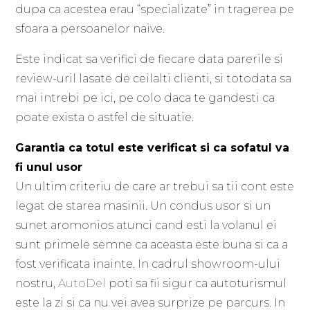
dupa ca acestea erau “specializate” in tragerea pe
sfoara a persoanelor naive.
Este indicat sa verifici de fiecare data parerile si
review-uril lasate de ceilalti clienti, si totodata sa
mai intrebi pe ici, pe colo daca te gandesti ca
poate exista o astfel de situatie.
Garantia ca totul este verificat si ca sofatul va
fi unul usor
Un ultim criteriu de care ar trebui sa tii cont este
legat de starea masinii. Un condus usor si un
sunet aromonios atunci cand esti la volanul ei
sunt primele semne ca aceasta este buna si ca a
fost verificata inainte. In cadrul showroom-ului
nostru,
AutoDel
poti sa fii sigur ca autoturismul
este la zi si ca nu vei avea surprize pe parcurs. In