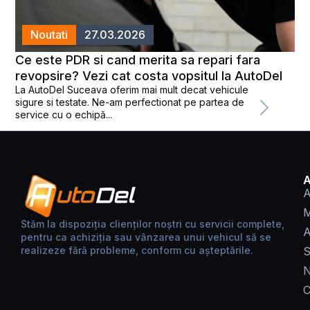
Noutati
27.03.2026
Ce este PDR si cand merita sa repari fara
revopsire? Vezi cat costa vopsitul la AutoDel
La AutoDel Suceava oferim mai mult decat vehicule
sigure si testate. Ne-am perfectionat pe partea de
service cu o echipă...
A
M
Stăm la dispoziția clienților noștri cu servicii complete,
A
pentru ca achiziția sau vânzarea unui vehicul să se
realizeze fără probleme, conform cu așteptările.
S
N
C