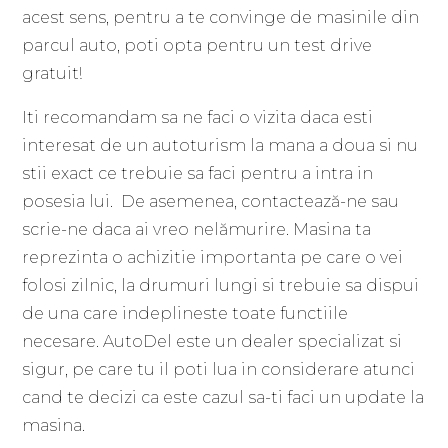
acest sens, pentru a te convinge de masinile din
parcul auto, poti opta pentru un test drive
gratuit!
Iti recomandam sa ne faci o vizita daca esti
interesat de un autoturism la mana a doua si nu
stii exact ce trebuie sa faci pentru a intra in
posesia lui. De asemenea, contactează-ne sau
scrie-ne daca ai vreo nelămurire. Masina ta
reprezinta o achizitie importanta pe care o vei
folosi zilnic, la drumuri lungi si trebuie sa dispui
de una care indeplineste toate functiile
necesare. AutoDel este un dealer specializat si
sigur, pe care tu il poti lua in considerare atunci
cand te decizi ca este cazul sa-ti faci un update la
masina.