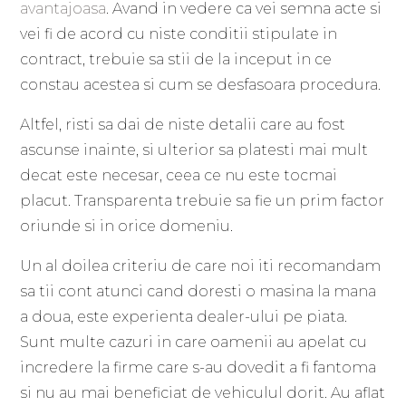
avan
t
ajoasa
. Avand in vedere ca vei semna acte si
vei fi de acord cu niste conditii stipulate in
contract, trebuie sa stii de la inceput in ce
constau acestea si cum se desfasoara procedura.
Altfel, risti sa dai de niste detalii care au fost
ascunse inainte, si ulterior sa platesti mai mult
decat este necesar, ceea ce nu este tocmai
placut. Transparenta trebuie sa fie un prim factor
oriunde si in orice domeniu.
Un al doilea criteriu de care noi iti recomandam
sa tii cont atunci cand doresti o masina la mana
a doua, este experienta dealer-ului pe piata.
Sunt multe cazuri in care oamenii au apelat cu
incredere la firme care s-au dovedit a fi fantoma
si nu au mai beneficiat de vehiculul dorit. Au aflat