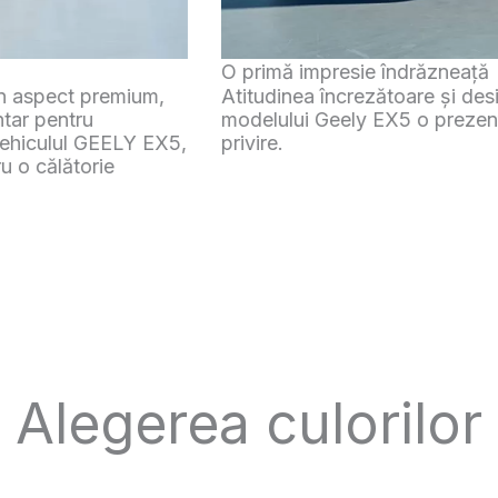
Iluminare LED completă
 frontale oferă
Vedeți și fiți văzuți cu ilumi
 șosea de la prima
lumini de zi distinctive pentru
Alegerea culorilor