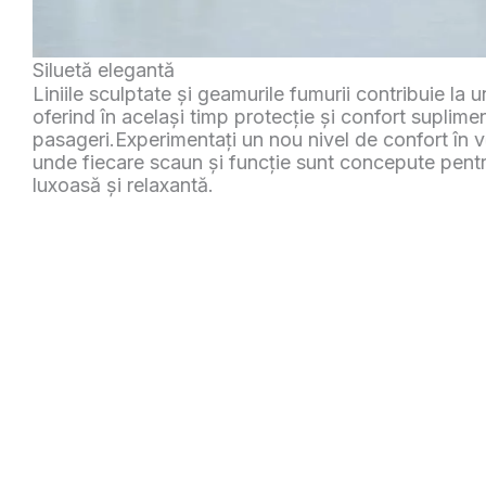
O primă impresie îndrăzneață
Atitudinea încrezătoare și designul elegant al grilei
modelului Geely EX5 o prezență inconfundabilă pe
privire.