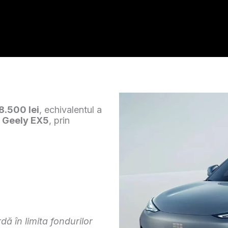
8.500 lei
, echivalentul a
c
Geely EX5
, prin
dă în limita fondurilor