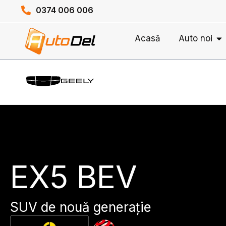
Skip
0374 006 006
to
content
O
Acasă
Auto noi
EX5 BEV
SUV de nouă generație