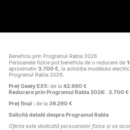
Beneficiu prin Programul Rabla 2026
Persoanele fizice pot beneficia de o reducere de
1
aproximativ
3.700 €
, la achiziția modelului electri
Programul Rabla 2026.
Preț Geely EX5:
de la
42.990 €
Reducere prin Programul Rabla 2026:
3.700 €
Preț final :
de la
39.290 €
Solicită detalii despre Programul Rabla
Oferta este dedicată persoanelor fizice și se acor