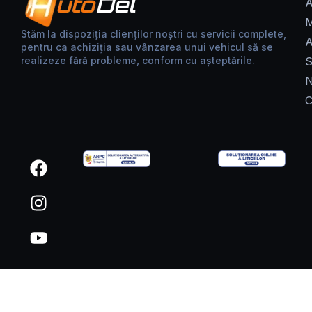
A
M
Stăm la dispoziția clienților noștri cu servicii complete,
A
pentru ca achiziția sau vânzarea unui vehicul să se
realizeze fără probleme, conform cu așteptările.
S
N
C
F
I
Y
a
n
o
c
s
u
e
t
t
b
a
u
o
g
b
o
r
e
k
a
m