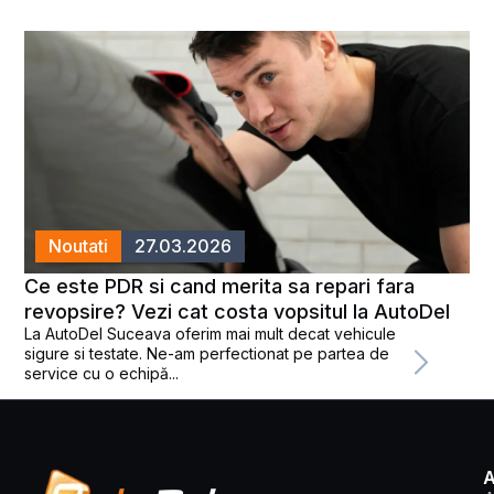
Noutati
27.03.2026
Ce este PDR si cand merita sa repari fara
revopsire? Vezi cat costa vopsitul la AutoDel
La AutoDel Suceava oferim mai mult decat vehicule
sigure si testate. Ne-am perfectionat pe partea de
service cu o echipă...