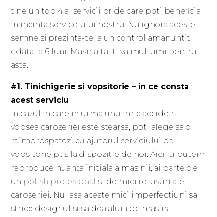
tine un top 4 al serviciilor de care poti beneficia
in incinta service-ului nostru. Nu ignora aceste
semne si prezinta-te la un control amanuntit
odata la 6 luni. Masina ta iti va multumi pentru
asta.
#1. Tinichigerie si vopsitorie – in ce consta
acest serviciu
In cazul in care in urma unui mic accident
vopsea caroseriei este stearsa, poti alege sa o
reimprospatezi cu ajutorul serviciului de
vopsitorie pus la dispozitie de noi. Aici iti putem
reproduce nuanta initiala a masinii, ai parte de
un
polish profesional
si de mici retusuri ale
caroseriei. Nu lasa aceste mici imperfectiuni sa
strice designul si sa dea alura de masina