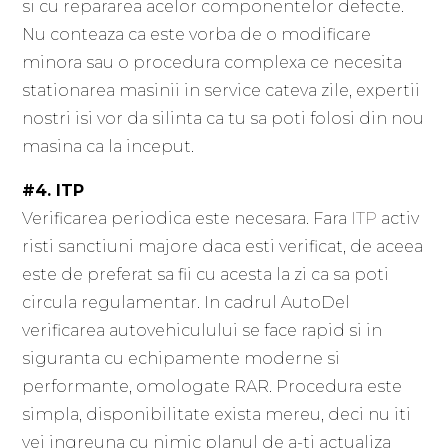
si cu repararea acelor componentelor defecte.
Nu conteaza ca este vorba de o modificare
minora sau o procedura complexa ce necesita
stationarea masinii in service cateva zile, expertii
nostri isi vor da silinta ca tu sa poti folosi din nou
masina ca la inceput.
#4. ITP
Verificarea periodica este necesara. Fara
ITP
activ
risti sanctiuni majore daca esti verificat, de aceea
este de preferat sa fii cu acesta la zi ca sa poti
circula regulamentar. In cadrul AutoDel
verificarea autovehiculului se face rapid si in
siguranta cu echipamente moderne si
performante, omologate RAR. Procedura este
simpla, disponibilitate exista mereu, deci nu iti
vei ingreuna cu nimic planul de a-ti actualiza