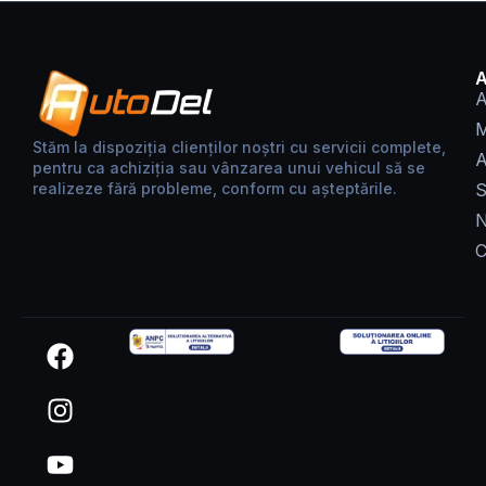
A
M
Stăm la dispoziția clienților noștri cu servicii complete,
A
pentru ca achiziția sau vânzarea unui vehicul să se
realizeze fără probleme, conform cu așteptările.
S
N
C
F
I
Y
a
n
o
c
s
u
e
t
t
b
a
u
o
g
b