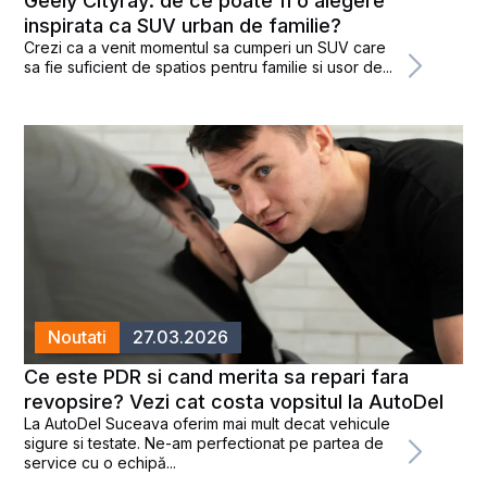
Geely Cityray: de ce poate fi o alegere
inspirata ca SUV urban de familie?
Crezi ca a venit momentul sa cumperi un SUV care
sa fie suficient de spatios pentru familie si usor de...
Noutati
27.03.2026
Ce este PDR si cand merita sa repari fara
revopsire? Vezi cat costa vopsitul la AutoDel
La AutoDel Suceava oferim mai mult decat vehicule
sigure si testate. Ne-am perfectionat pe partea de
service cu o echipă...