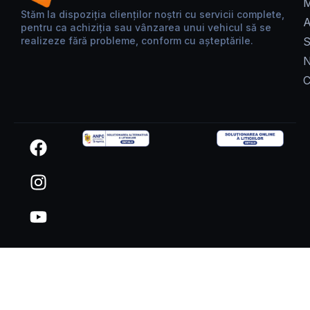
M
Stăm la dispoziția clienților noștri cu servicii complete,
A
pentru ca achiziția sau vânzarea unui vehicul să se
realizeze fără probleme, conform cu așteptările.
S
N
C
F
I
Y
a
n
o
c
s
u
e
t
t
b
a
u
o
g
b
o
r
e
k
a
m