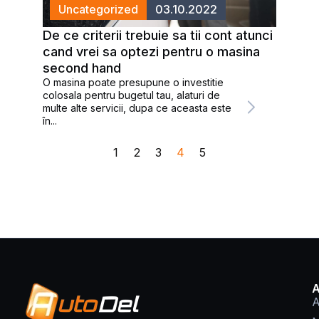
Uncategorized
03.10.2022
De ce criterii trebuie sa tii cont atunci
cand vrei sa optezi pentru o masina
second hand
O masina poate presupune o investitie
colosala pentru bugetul tau, alaturi de
multe alte servicii, dupa ce aceasta este
în...
1
2
3
4
5
A